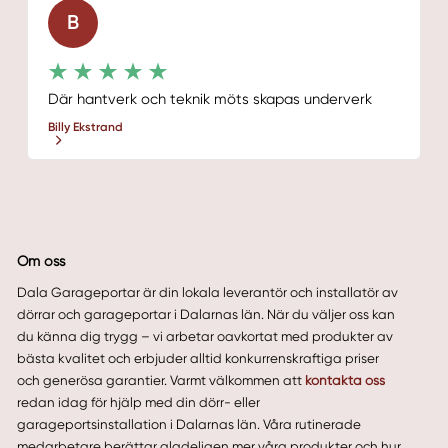
B
Där hantverk och teknik möts skapas underverk
Billy Ekstrand
Om oss
Dala Garageportar är din lokala leverantör och installatör av
dörrar och garageportar i Dalarnas län. När du väljer oss kan
du känna dig trygg – vi arbetar oavkortat med produkter av
bästa kvalitet och erbjuder alltid konkurrenskraftiga priser
och generösa garantier. Varmt välkommen att
kontakta oss
redan idag för hjälp med din dörr- eller
garageportsinstallation i Dalarnas län. Våra rutinerade
medarbetare berättar gladeligen mer våra produkter och hur